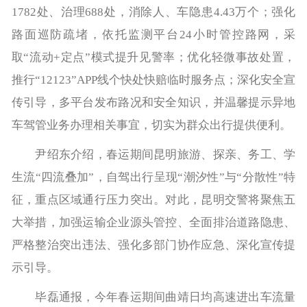
1782处、治理688处，消除人、车隐患4.43万个；强化
路面巡防疏堵，依托监测平台24小时管控路网，采
取“流动+定点”模式提升见警率；优化轻微事故处置，
推行“12123”APP线个快处快赔临时服务点；深化安全宣
传引导，多平台发布路况和安全知识，并温馨提示异地
车驾管业务办理相关事宜，切实为群众出行提供便利。
尹绍东介绍，春运期间昆明旅游、探亲、务工、学
生流“四流叠加”，自驾出行呈现“潮汐性”与“分散性”特
征，重点区域通行压力突出。对此，昆明交警将聚焦五
大举措，加强运输企业源头管控、全面排治道路隐患、
严格整治突出违法、强化多部门协作应急、深化宣传提
示引导。
毕磊通报，今年春运期间曲靖日均高速进出车流量