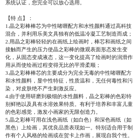
系统认证，您完全可以放心选用。
【特 点】：
1.晶之彩棒棒芯为中性啫喱配方和水性颜料通过高科技
混合，并利用乐美文具独有的低温冷凝工艺制造而成；
2.用晶之彩棒轻轻的在画纸上绘画时，棒芯和画纸之间
接触而产生的压力使晶之彩棒的微观表面形态发生变
化，从固态变成液态，这一变化提高了绘画时的润滑作
用从而使绘画过程变得无比的平滑柔顺；
3.晶之彩棒棒芯的主要成分为完全无毒的中性啫喱配方
和水性颜料，显中性特征，性质温和，无任何毒性和污
染，对皮肤绝不产生刺激反应。
4.由于使用研磨到极细的水性颜料，晶之彩棒的色彩特
别鲜艳以及具有水溶效果特质。有利于培养和丰富儿童
的色彩感觉，激发小画家的无限创造力。
5.晶之彩棒可用在浅色画纸（如白色）和深色画纸（如
黑色）上绘画，其优良品质表现如一。特别适合用于制
作有个人风格的绘画或在贺卡上作画，展现自我个性。