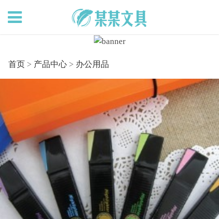
首页
>
产品中心
>
办公用品