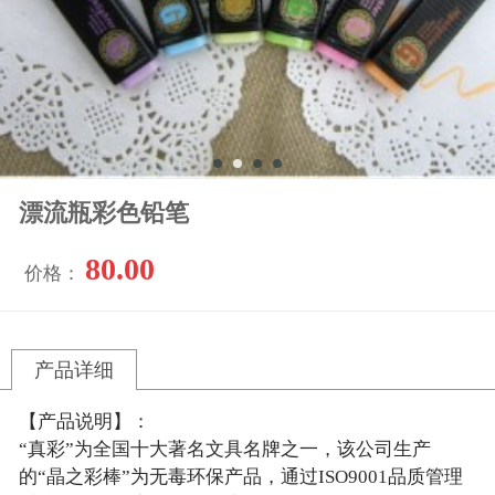
漂流瓶彩色铅笔
80.00
价格：
产品详细
【产品说明】：
“真彩”为全国十大著名文具名牌之一，该公司生产
的“晶之彩棒”为无毒环保产品，通过ISO9001品质管理